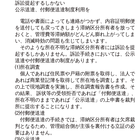
訴訟提起するしかない
公示送達、付郵便送達制度利用を
電話や書面によっても連絡がつかず、内容証明郵便
を送付しても戻ってきしまう滞納区分所有者を放って
おくと、管理費等滞納額がどんどん膨れ上がってしま
い、消滅時効の問題も生じてしまいます。
そのような所在不明な滞納区分所有者には訴訟を提
起するしかありません。訴訟手続きにおいては、公示
送達や付郵便送達の制度があります。
⑴所在調査
個人であれば住民票や戸籍の附票を取得し、法人で
あれば商業登記簿を取得して所在地を調査します。そ
の上で現地調査を実施し、所在調査報告書を作成。そ
の結果、 訴状等の受領拒否であれば「付郵便送達」、
所在不明のままであれば「公示送達」の上申書を裁判
所に提出することになります。
⑵付郵便送達
付郵便送達の手続きでは、滞納区分所有者は欠席裁
判となるため、管理組合側が主張を裏付ける立証の必
要はありません。
⑶公示送達