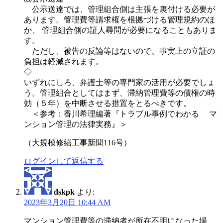
公示送達では、管理組合側は主張を裏付ける必要が
あります。管理費等請求権を根拠づける管理規約のほ
か、 管理組合側の証人尋問が必要になることもありま
す。
ただし、被告の反論等はないので、事実上の立証の
負担は軽減されます。
◇
いずれにしろ、弁護士等の専門家の活用が必要でしょ
う。管理組合としてはまず、滞納管理費等の債権の時
効（５年）を中断させる措置をとるべきです。
＜参考：香川希理編著『トラブル事例でわかる マ
ンション管理の法律実務』＞
（大規模修繕工事新聞116号）
ログインして返信する
dskpk
より:
2023年3月20日 10:44 AM
マンション管理費等の滞納者が所在不明になった場