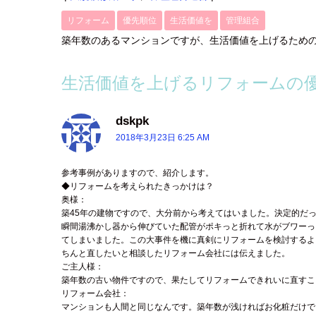
リフォーム
優先順位
生活価値を
管理組合
築年数のあるマンションですが、生活価値を上げるため
生活価値を上げるリフォームの
dskpk
よ
り
2018年3月23日 6:25 AM
:
参考事例がありますので、紹介します。
◆リフォームを考えられたきっかけは？
奥様：
築45年の建物ですので、大分前から考えてはいました。決定的だ
瞬間湯沸かし器から伸びていた配管がポキっと折れて水がブワーっ
てしまいました。この大事件を機に真剣にリフォームを検討するよ
ちんと直したいと相談したリフォーム会社には伝えました。
ご主人様：
築年数の古い物件ですので、果たしてリフォームできれいに直すこ
リフォーム会社：
マンションも人間と同じなんです。築年数が浅ければお化粧だけで