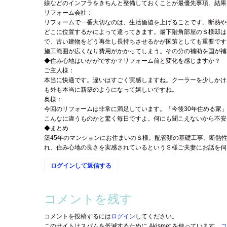
線などのインフラをきちんと整備しておくことが最優先事項。結果
リフォーム会社：
リフォームで一番大切なのは、生活価値を上げることです。断熱や
どこに位置するかによって違ってきます。最下階角部屋のＳ様邸は
で、古い建物をどう再生し長持ちさせるかが国策としても重要です
施工範囲が広くなり費用がかかってしまう。その分の補助を国が補
◆住み心地はいかがですか？リフォーム前と変化を感じますか？
ご主人様：
本当に快適です。違いはすごく実感しますね。クーラーを少しかけ
も外も本当に新築のようになって嬉しいですね。
奥様：
今回のリフォームは非常に満足しています。「今後30年住める家
こんなに違うものかと驚く毎日ですよ。何にも聞こえないから不安
◆まとめ
築45年のマンションにお住まいのＳ様。配管類の基礎工事、断熱
れ、住み心地の良さを実感されているというＳ様ご夫妻にお話を伺
ログインして返信する
コメントを残す
コメントを投稿するには
ログイン
してください。
このサイトはスパムを低減するために Akismet を使っています。
コ