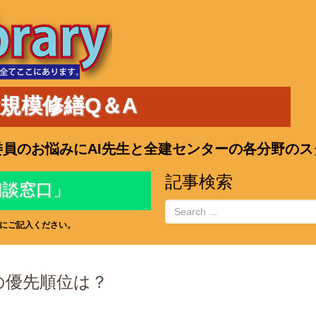
規模修繕Q＆A
員のお悩みにAI先生と全建センターの各分野の
記事検索
相談窓口」
にご記入ください。
の優先順位は？