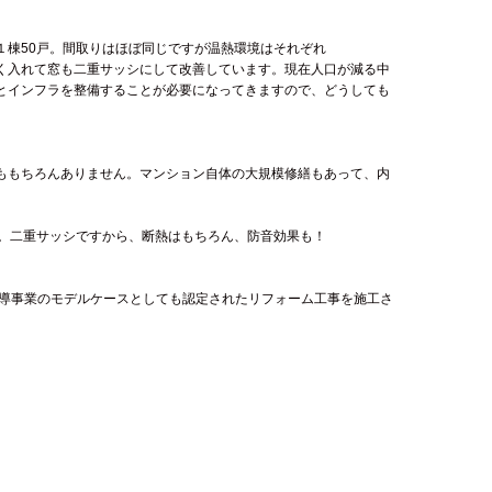
棟50戸。間取りはほぼ同じですが温熱環境はそれぞれ
く入れて窓も二重サッシにして改善しています。現在人口が減る中
とインフラを整備することが必要になってきますので、どうしても
ももちろんありません。マンション自体の大規模修繕もあって、内
。二重サッシですから、断熱はもちろん、防音効果も！
先導事業のモデルケースとしても認定されたリフォーム工事を施工さ