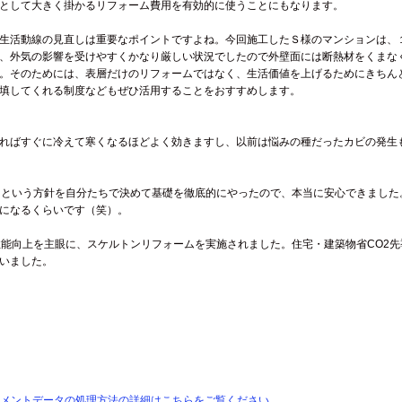
として大きく掛かるリフォーム費用を有効的に使うことにもなります。
生活動線の見直しは重要なポイントですよね。今回施工したＳ様のマンションは、１
、外気の影響を受けやすくかなり厳しい状況でしたので外壁面には断熱材をくまな
。そのためには、表層だけのリフォームではなく、生活価値を上げるためにきちん
填してくれる制度などもぜひ活用することをおすすめします。
ればすぐに冷えて寒くなるほどよく効きますし、以前は悩みの種だったカビの発生
」という方針を自分たちで決めて基礎を徹底的にやったので、本当に安心できました
になるくらいです（笑）。
性能向上を主眼に、スケルトンリフォームを実施されました。住宅・建築物省CO2
いました。
メントデータの処理方法の詳細はこちらをご覧ください
。