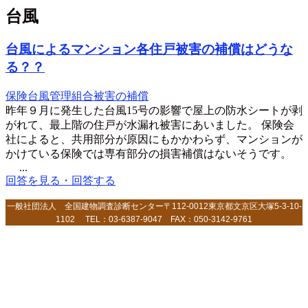
台風
台風によるマンション各住戸被害の補償はどうな
る？？
保険
台風
管理組合
被害の補償
昨年９月に発生した台風15号の影響で屋上の防水シートが剥
がれて、最上階の住戸が水漏れ被害にあいました。 保険会
社によると、共用部分が原因にもかかわらず、マンションが
かけている保険では専有部分の損害補償はないそうです。
...
回答を見る・回答する
一般社団法人 全国建物調査診断センター〒112-0012東京都文京区大塚5-3-10-
1102 TEL：03-6387-9047 FAX：050-3142-9761